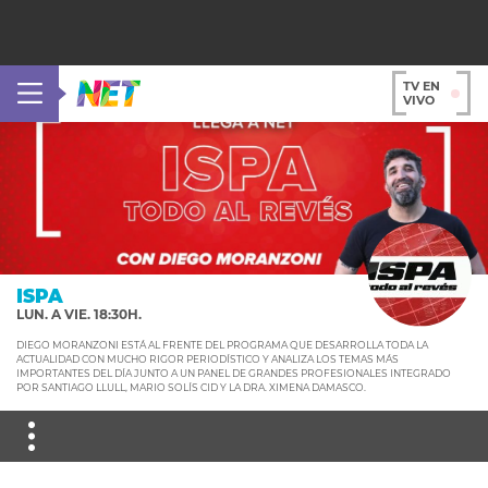
TV EN
VIVO
ISPA
LUN. A VIE. 18:30H.
DIEGO MORANZONI ESTÁ AL FRENTE DEL PROGRAMA QUE DESARROLLA TODA LA
ACTUALIDAD CON MUCHO RIGOR PERIODÍSTICO Y ANALIZA LOS TEMAS MÁS
IMPORTANTES DEL DÍA JUNTO A UN PANEL DE GRANDES PROFESIONALES INTEGRADO
POR SANTIAGO LLULL, MARIO SOLÍS CID Y LA DRA. XIMENA DAMASCO.